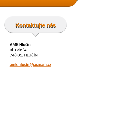
AMK Hlučín
ul. Celní 4
748 01, HLUČÍN
amk.hlucin@seznam.cz