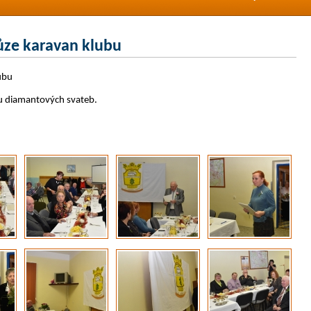
hůze karavan klubu
ubu
ou diamantových svateb.