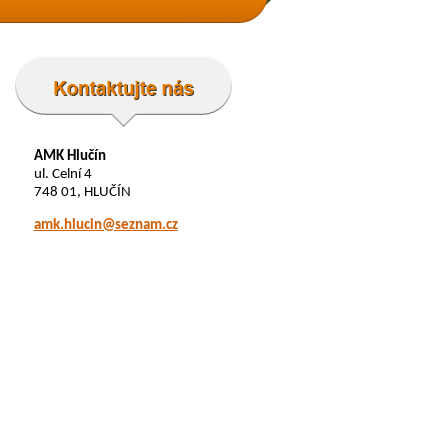
AMK Hlučín
ul. Celní 4
748 01, HLUČÍN
amk.hlucin@seznam.cz