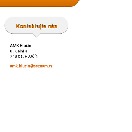
AMK Hlučín
ul. Celní 4
748 01, HLUČÍN
amk.hlucin@seznam.cz